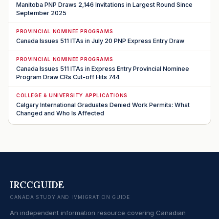
Manitoba PNP Draws 2,146 Invitations in Largest Round Since
September 2025
PROVINCIAL NOMINEE PROGRAMS
Canada Issues 511 ITAs in July 20 PNP Express Entry Draw
PROVINCIAL NOMINEE PROGRAMS
Canada Issues 511 ITAs in Express Entry Provincial Nominee
Program Draw CRs Cut-off Hits 744
COLLEGE & UNIVERSITY APPLICATIONS
Calgary International Graduates Denied Work Permits: What
Changed and Who Is Affected
IRCCGUIDE
CANADA STUDY AND IMMIGRATION GUIDE
An independent information resource covering Canadian