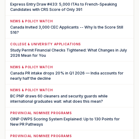
Express Entry Draw #433: 5,000 ITAs to French-Speaking
Candidates with CRS Score of Only 391
NEWS & POLICY WATCH
Canada Invited 3,000 CEC Applicants -- Why Is the Score Still
516?
COLLEGE & UNIVERSITY APPLICATIONS
Study Permit Financial Checks Tightened: What Changes in July
2026 Mean for You
NEWS & POLICY WATCH
Canada PR intake drops 20% in Q1 2026 — India accounts for
nearly half the decline
NEWS & POLICY WATCH
BC PNP draws 60 cleaners and security guards while
international graduates wait: what does this mean?
PROVINCIAL NOMINEE PROGRAMS
OINP OWPS Scoring System Explained: Up to 130 Points for
New PR Pathways
PROVINCIAL NOMINEE PROGRAMS